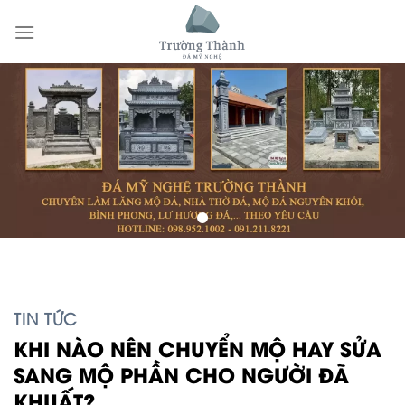
Skip
to
content
TIN TỨC
KHI NÀO NÊN CHUYỂN MỘ HAY SỬA
SANG MỘ PHẦN CHO NGƯỜI ĐÃ
KHUẤT?