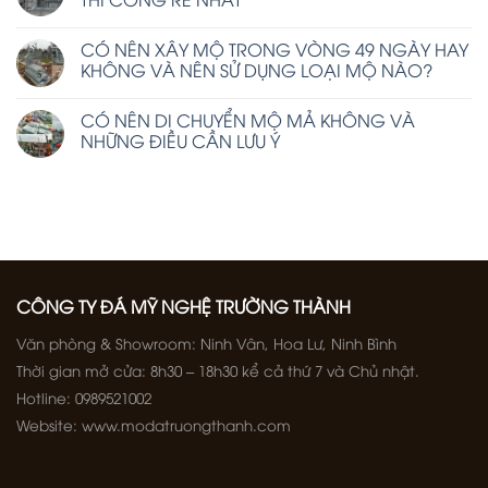
CÓ NÊN XÂY MỘ TRONG VÒNG 49 NGÀY HAY
KHÔNG VÀ NÊN SỬ DỤNG LOẠI MỘ NÀO?
CÓ NÊN DI CHUYỂN MỘ MẢ KHÔNG VÀ
NHỮNG ĐIỀU CẦN LƯU Ý
CÔNG TY ĐÁ MỸ NGHỆ TRƯỜNG THÀNH
Văn phòng & Showroom: Ninh Vân, Hoa Lư, Ninh Bình
Thời gian mở cửa: 8h30 – 18h30 kể cả thứ 7 và Chủ nhật.
Hotline: 0989521002
Website: www.modatruongthanh.com