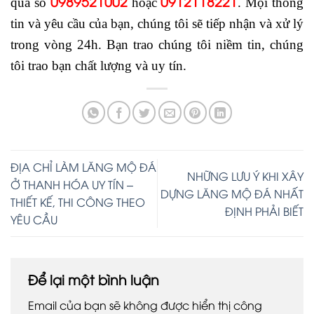
0989521002
0912118221
qua số
hoặc
. Mọi thông
tin và yêu cầu của bạn, chúng tôi sẽ tiếp nhận và xử lý
trong vòng 24h. Bạn trao chúng tôi niềm tin, chúng
tôi trao bạn chất lượng và uy tín.
ĐỊA CHỈ LÀM LĂNG MỘ ĐÁ
NHỮNG LƯU Ý KHI XÂY
Ở THANH HÓA UY TÍN –
DỰNG LĂNG MỘ ĐÁ NHẤT
THIẾT KẾ, THI CÔNG THEO
ĐỊNH PHẢI BIẾT
YÊU CẦU
Để lại một bình luận
Email của bạn sẽ không được hiển thị công