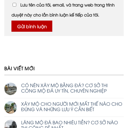
Lưu tên của tôi, email, và trang web trong trình
duyệt này cho lần bình luận kế tiếp của tôi.
BÀI VIẾT MỚI
CÓ NÊN XÂY MỘ BẰNG ĐÁ? CƠ SỞ THI
CÔNG MỘ ĐÁ UY TÍN, CHUYÊN NGHIỆP
XÂY MỘ CHO NGƯỜI MỚI MẤT THẾ NÀO CHO
ĐÚNG VÀ NHỮNG LƯU Ý CẦN BIẾT
LĂNG MỘ ĐÁ BAO NHIÊU TIỀN? CƠ SỞ NÀO
THI CÔNG RẺ NHẤT