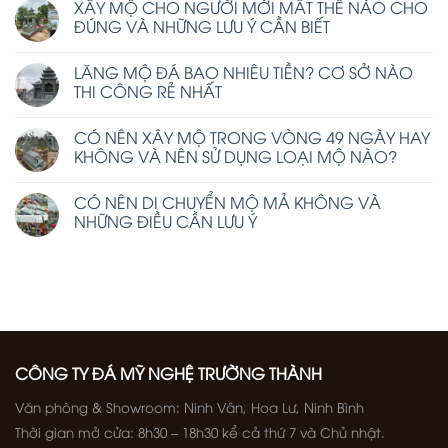
XÂY MỘ CHO NGƯỜI MỚI MẤT THẾ NÀO CHO
ĐÚNG VÀ NHỮNG LƯU Ý CẦN BIẾT
LĂNG MỘ ĐÁ BAO NHIÊU TIỀN? CƠ SỞ NÀO
THI CÔNG RẺ NHẤT
CÓ NÊN XÂY MỘ TRONG VÒNG 49 NGÀY HAY
KHÔNG VÀ NÊN SỬ DỤNG LOẠI MỘ NÀO?
CÓ NÊN DI CHUYỂN MỘ MẢ KHÔNG VÀ
NHỮNG ĐIỀU CẦN LƯU Ý
CÔNG TY ĐÁ MỸ NGHỆ TRƯỜNG THÀNH
Văn phòng & Showroom: Ninh Vân, Hoa Lư, Ninh Bình
Thời gian mở cửa: 8h30 – 18h30 kể cả thứ 7 và Chủ nhật.