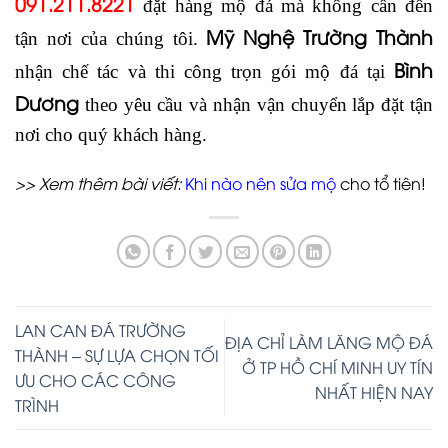
091.211.8221
đặt hàng mộ đá mà không cần đến
Mỹ Nghệ Trường Thành
tận nơi của chúng tôi.
Bình
nhận chế tác và thi công trọn gói mộ đá tại
Dương
theo yêu cầu và nhận vận chuyển lắp đặt tận
nơi cho quý khách hàng.
>> Xem thêm bài viết:
Khi nào nên sửa mộ
cho tổ tiên!
LAN CAN ĐÁ TRƯỜNG
ĐỊA CHỈ LÀM LĂNG MỘ ĐÁ
THÀNH – SỰ LỰA CHỌN TỐI
Ở TP HỒ CHÍ MINH UY TÍN
ƯU CHO CÁC CÔNG
NHẤT HIỆN NAY
TRÌNH