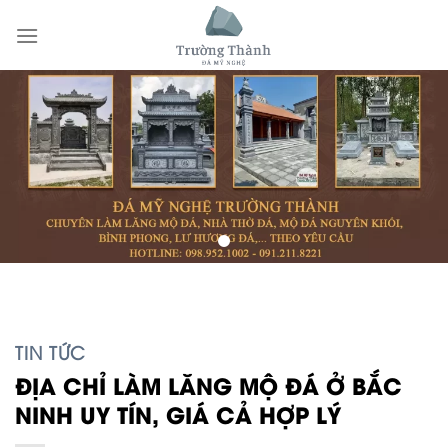
Skip
to
content
TIN TỨC
ĐỊA CHỈ LÀM LĂNG MỘ ĐÁ Ở BẮC
NINH UY TÍN, GIÁ CẢ HỢP LÝ