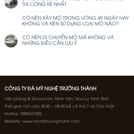
THI CÔNG RẺ NHẤT
CÓ NÊN XÂY MỘ TRONG VÒNG 49 NGÀY HAY
KHÔNG VÀ NÊN SỬ DỤNG LOẠI MỘ NÀO?
CÓ NÊN DI CHUYỂN MỘ MẢ KHÔNG VÀ
NHỮNG ĐIỀU CẦN LƯU Ý
CÔNG TY ĐÁ MỸ NGHỆ TRƯỜNG THÀNH
Văn phòng & Showroom: Ninh Vân, Hoa Lư, Ninh Bình
Thời gian mở cửa: 8h30 – 18h30 kể cả thứ 7 và Chủ nhật.
Hotline: 0989521002
Website: www.modatruongthanh.com