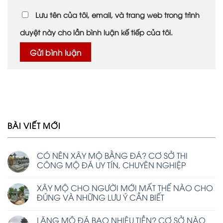
Lưu tên của tôi, email, và trang web trong trình
duyệt này cho lần bình luận kế tiếp của tôi.
BÀI VIẾT MỚI
CÓ NÊN XÂY MỘ BẰNG ĐÁ? CƠ SỞ THI
CÔNG MỘ ĐÁ UY TÍN, CHUYÊN NGHIỆP
XÂY MỘ CHO NGƯỜI MỚI MẤT THẾ NÀO CHO
ĐÚNG VÀ NHỮNG LƯU Ý CẦN BIẾT
LĂNG MỘ ĐÁ BAO NHIÊU TIỀN? CƠ SỞ NÀO