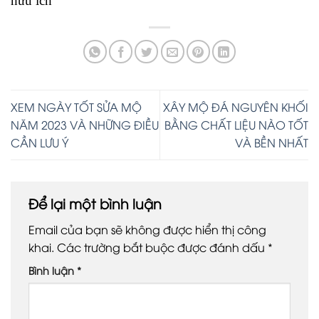
hữu ích
XEM NGÀY TỐT SỬA MỘ
XÂY MỘ ĐÁ NGUYÊN KHỐI
NĂM 2023 VÀ NHỮNG ĐIỀU
BẰNG CHẤT LIỆU NÀO TỐT
CẦN LƯU Ý
VÀ BỀN NHẤT
Để lại một bình luận
Email của bạn sẽ không được hiển thị công
khai.
Các trường bắt buộc được đánh dấu
*
Bình luận
*