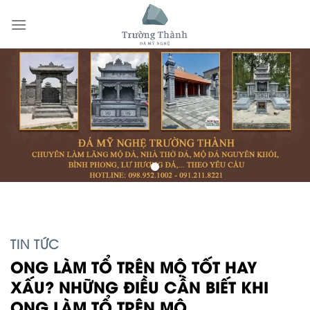
Skip
to
content
TIN TỨC
ONG LÀM TỔ TRÊN MỘ TỐT HAY
XẤU? NHỮNG ĐIỀU CẦN BIẾT KHI
ONG LÀM TỔ TRÊN MỘ