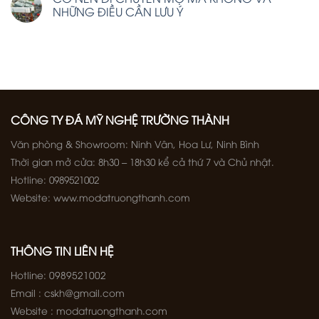
NHỮNG ĐIỀU CẦN LƯU Ý
CÔNG TY ĐÁ MỸ NGHỆ TRƯỜNG THÀNH
Văn phòng & Showroom: Ninh Vân, Hoa Lư, Ninh Bình
Thời gian mở cửa: 8h30 – 18h30 kể cả thứ 7 và Chủ nhật.
Hotline: 0989521002
Website: www.modatruongthanh.com
THÔNG TIN LIÊN HỆ
Hotline: 0989521002
Email : cskh@gmail.com
Website : modatruongthanh.com