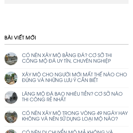
BÀI VIẾT MỚI
CÓ NÊN XÂY MỘ BẰNG ĐÁ? CƠ SỞ THI
CÔNG MỘ ĐÁ UY TÍN, CHUYÊN NGHIỆP
XÂY MỘ CHO NGƯỜI MỚI MẤT THẾ NÀO CHO
ĐÚNG VÀ NHỮNG LƯU Ý CẦN BIẾT
LĂNG MỘ ĐÁ BAO NHIÊU TIỀN? CƠ SỞ NÀO
THI CÔNG RẺ NHẤT
CÓ NÊN XÂY MỘ TRONG VÒNG 49 NGÀY HAY
KHÔNG VÀ NÊN SỬ DỤNG LOẠI MỘ NÀO?
CÓ NÊN DI CHUYỂN MỘ MẢ KHÔNG VÀ