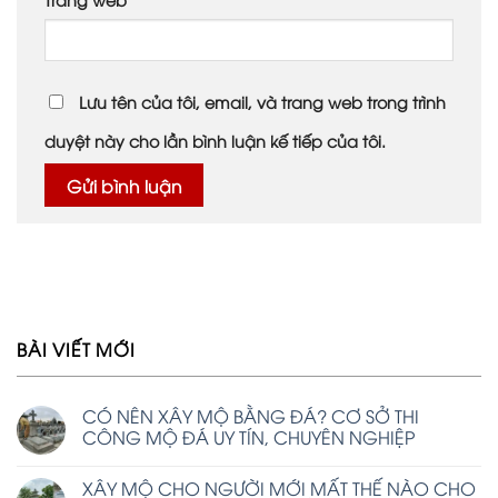
Lưu tên của tôi, email, và trang web trong trình
duyệt này cho lần bình luận kế tiếp của tôi.
BÀI VIẾT MỚI
CÓ NÊN XÂY MỘ BẰNG ĐÁ? CƠ SỞ THI
CÔNG MỘ ĐÁ UY TÍN, CHUYÊN NGHIỆP
XÂY MỘ CHO NGƯỜI MỚI MẤT THẾ NÀO CHO