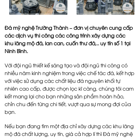
Đá mỹ nghệ Trường Thành – đơn vị chuyên cung cấp
các dịch vụ thi công các công trình xây dựng các
khu lăng mộ đá, lan can, cuốn thư đá,.. uy tín số 1 tại
Ninh Bình.
Với đội ngũ thiết kế sáng tạo và đội ngũ thi công có
nhiều năm kinh nghiệm trong việc chế tác đá, kết hợp
với việc sử dụng các chất liệu đá nguyên khối tự
nhiên cao cấp, được chọn lọc kĩ càng, chúng tôi cam
kết mang lại cho bạn những sản phẩm hoàn hảo,
chỉn chu đến từng chi tiết, vượt qua sự mong đợi của
bạn.
Nếu bạn đang tìm một địa chỉ xây dựng các khu lăng
mộ đá chất lượng, uy tín, giá cả hợp lí thì Đá mỹ nghệ