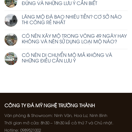
ĐÚNG VÀ NHỮNG LƯU Ý CẦN BIẾT
LĂNG MỘ ĐÁ BAO NHIÊU TIỀN? CƠ SỞ NÀO
THI CÔNG RẺ NHẤT
CÓ NÊN XÂY MỘ TRONG VÒNG 49 NGÀY HAY
KHÔNG VÀ NÊN SỬ DỤNG LOẠI MỘ NÀO?
CÓ NÊN DI CHUYỂN MỘ MẢ KHÔNG VÀ
NHỮNG ĐIỀU CẦN LƯU Ý
CÔNG TY ĐÁ MỸ NGHỆ TRƯỜNG THÀNH
Văn phòng & Showroom: Ninh Vân, Hoa Lư, Ninh Bình
Thời gian mở cửa: 8h30 – 18h30 kể cả thứ 7 và Chủ nhật.
Hotline: 0989521002