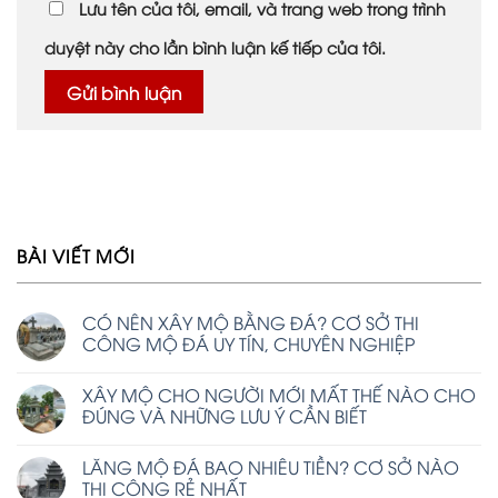
Lưu tên của tôi, email, và trang web trong trình
duyệt này cho lần bình luận kế tiếp của tôi.
BÀI VIẾT MỚI
CÓ NÊN XÂY MỘ BẰNG ĐÁ? CƠ SỞ THI
CÔNG MỘ ĐÁ UY TÍN, CHUYÊN NGHIỆP
XÂY MỘ CHO NGƯỜI MỚI MẤT THẾ NÀO CHO
ĐÚNG VÀ NHỮNG LƯU Ý CẦN BIẾT
LĂNG MỘ ĐÁ BAO NHIÊU TIỀN? CƠ SỞ NÀO
THI CÔNG RẺ NHẤT