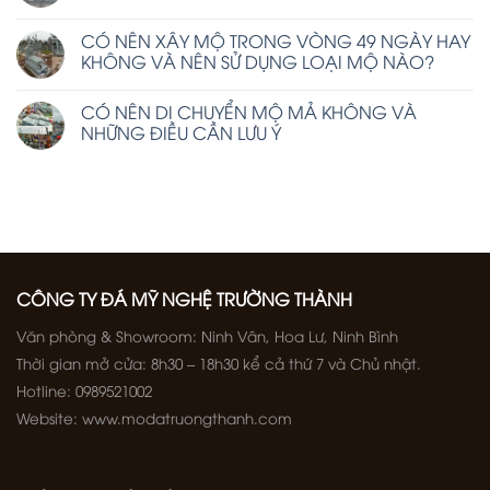
CÓ NÊN XÂY MỘ TRONG VÒNG 49 NGÀY HAY
KHÔNG VÀ NÊN SỬ DỤNG LOẠI MỘ NÀO?
CÓ NÊN DI CHUYỂN MỘ MẢ KHÔNG VÀ
NHỮNG ĐIỀU CẦN LƯU Ý
CÔNG TY ĐÁ MỸ NGHỆ TRƯỜNG THÀNH
Văn phòng & Showroom: Ninh Vân, Hoa Lư, Ninh Bình
Thời gian mở cửa: 8h30 – 18h30 kể cả thứ 7 và Chủ nhật.
Hotline: 0989521002
Website: www.modatruongthanh.com