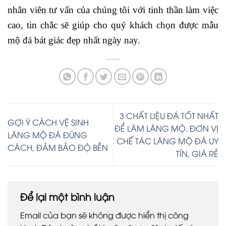
nhân viên tư vấn của chúng tôi với tinh thần làm việc
cao, tin chắc sẽ giúp cho quý khách chọn được mẫu
mộ đá bát giác đẹp nhất ngày nay.
3 CHẤT LIỆU ĐÁ TỐT NHẤT
GỢI Ý CÁCH VỆ SINH
ĐỂ LÀM LĂNG MỘ. ĐƠN VỊ
LĂNG MỘ ĐÁ ĐÚNG
CHẾ TÁC LĂNG MỘ ĐÁ UY
CÁCH, ĐẢM BẢO ĐỘ BỀN
TÍN, GIÁ RẺ
Để lại một bình luận
Email của bạn sẽ không được hiển thị công